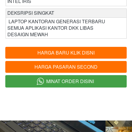
INTEL IRIS
DEKSRIPSI SINGKAT 
 LAPTOP KANTORAN GENERASI TERBARU 
SEMUA APLIKASI KANTOR DKK LIBAS 
DESAIGN MEWAH
HARGA BARU KLIK DISNI
`
HARGA PASARAN SECOND
`
MINAT ORDER DISINI
`