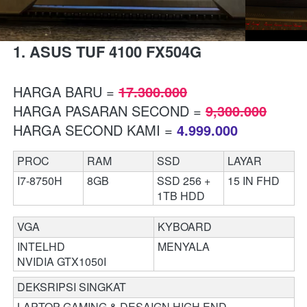
1. ASUS TUF 4100 FX504G 
HARGA BARU = 
17.300.000
HARGA PASARAN SECOND = 
9,300.000
HARGA SECOND KAMI = 
4.999.000
PROC
RAM 
SSD
LAYAR
I7-8750H
8GB
SSD 256 + 
15 IN FHD
1TB HDD
VGA 
KYBOARD 
INTELHD 
MENYALA
NVIDIA GTX1050I
DEKSRIPSI SINGKAT 
LAPTOP GAMING & DESAIGN HIGH END