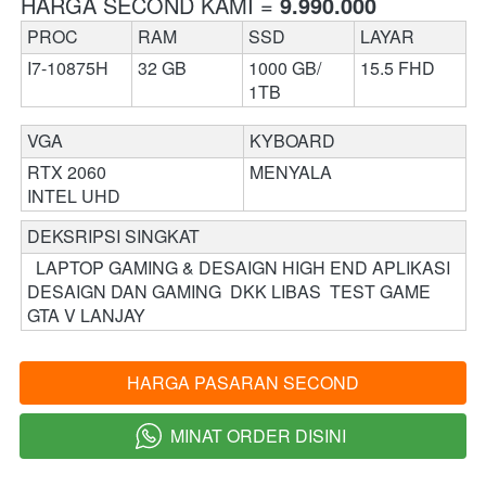
HARGA SECOND KAMI = 
9.990.000
PROC
RAM 
SSD
LAYAR
I7-10875H
32 GB
1000 GB/ 
15.5 FHD
1TB
VGA 
KYBOARD 
RTX 2060
MENYALA
INTEL UHD 
DEKSRIPSI SINGKAT 
  LAPTOP GAMING & DESAIGN HIGH END APLIKASI 
DESAIGN DAN GAMING  DKK LIBAS  TEST GAME 
GTA V LANJAY 
HARGA PASARAN SECOND
`
MINAT ORDER DISINI
`