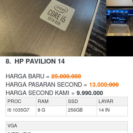
8.  HP PAVILION 14 
HARGA BARU = 
25.000.000
HARGA PASARAN SECOND = 
13.000
.000
HARGA SECOND KAMI = 
9.990.000
PROC
RAM 
SSD
LAYAR
i5 1035G7
8 G
256GB
14 IN 
VGA 