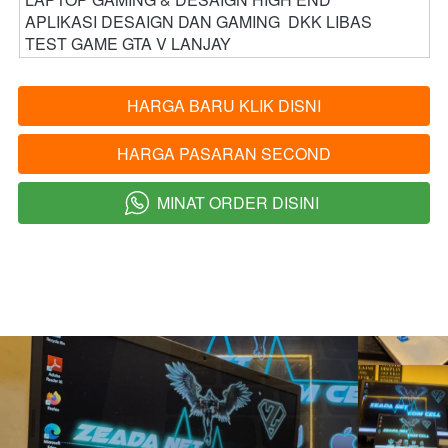
APLIKASI DESAIGN DAN GAMING  DKK LIBAS 
TEST GAME GTA V LANJAY
HARGA BARU KLIK DISNI
`
HARGA PASARAN SECOND
`
MINAT ORDER DISINI
`