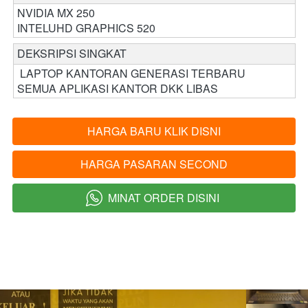
NVIDIA MX 250
INTELUHD GRAPHICS 520
DEKSRIPSI SINGKAT 
 LAPTOP KANTORAN GENERASI TERBARU 

SEMUA APLIKASI KANTOR DKK LIBAS 
HARGA BARU KLIK DISNI
`
HARGA PASARAN SECOND
`
MINAT ORDER DISINI
`