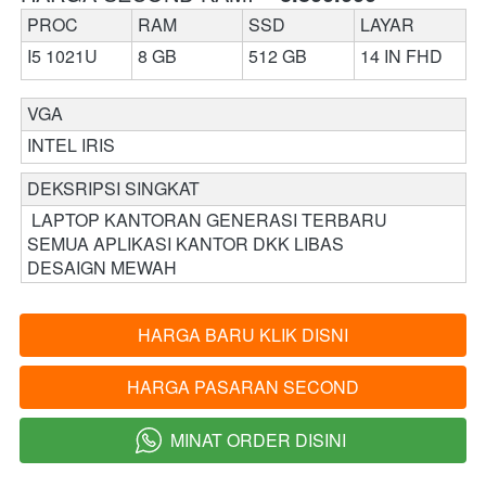
PROC
RAM 
SSD
LAYAR
I5 1021U
8 GB
512 GB
14 IN FHD
VGA 
INTEL IRIS
DEKSRIPSI SINGKAT 
 LAPTOP KANTORAN GENERASI TERBARU 
SEMUA APLIKASI KANTOR DKK LIBAS 
DESAIGN MEWAH
HARGA BARU KLIK DISNI
`
HARGA PASARAN SECOND
`
MINAT ORDER DISINI
`