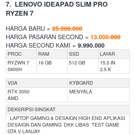
7.  LENOVO IDEAPAD SLIM PRO 
RYZEN 7 
HARGA BARU = 
25.000.000
HARGA PASARAN SECOND = 
13.000
.000
HARGA SECOND KAMI = 
9.990.000
PROC
RAM 
SSD
LAYAR
RYZWN 7 
16 GB
512 GB
15.5 IN 
5800H
2.5 K
VGA 
KYBOARD 
RTX 3050
MENYALA
AMD  
DEKSRIPSI SINGKAT 
  LAPTOP GAMING & DESAIGN HIGH END APLIKASI 
DESAIGN DAN GAMING  DKK LIBAS  TEST GAME 
GTA V LANJAY 