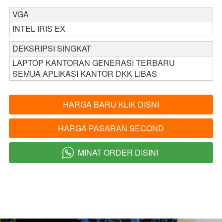
VGA 
INTEL IRIS EX
DEKSRIPSI SINGKAT 
LAPTOP KANTORAN GENERASI TERBARU 
SEMUA APLIKASI KANTOR DKK LIBAS 
HARGA BARU KLIK DISNI
`
HARGA PASARAN SECOND
`
MINAT ORDER DISINI
`