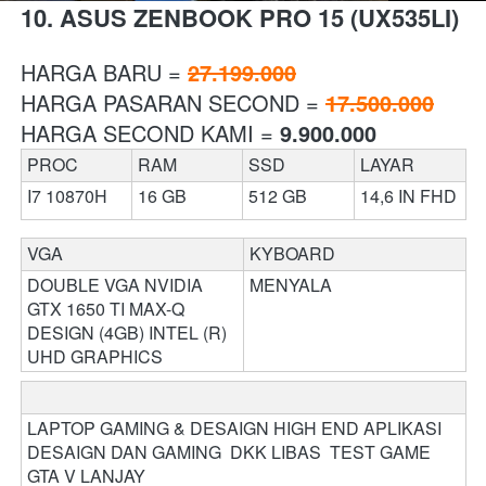
10. ASUS ZENBOOK PRO 15 (UX535LI)
HARGA BARU = 
27.199.000
HARGA PASARAN SECOND = 
17.500.000
HARGA SECOND KAMI = 
9.900.000
PROC
RAM 
SSD
LAYAR
I7 10870H
16 GB
512 GB
14,6 IN FHD
VGA 
KYBOARD 
DOUBLE VGA NVIDIA 
MENYALA
GTX 1650 TI MAX-Q 
DESIGN (4GB) INTEL (R) 
UHD GRAPHICS
LAPTOP GAMING & DESAIGN HIGH END APLIKASI 
DESAIGN DAN GAMING  DKK LIBAS  TEST GAME 
GTA V LANJAY  