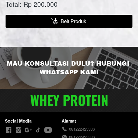
Total: Rp 200.000
Beli Produk
`
MAU KONSULTASI DULU? HUBUNGI 
WHATSAPP KAMI
Social Media
Alamat
081222423336
081222423336